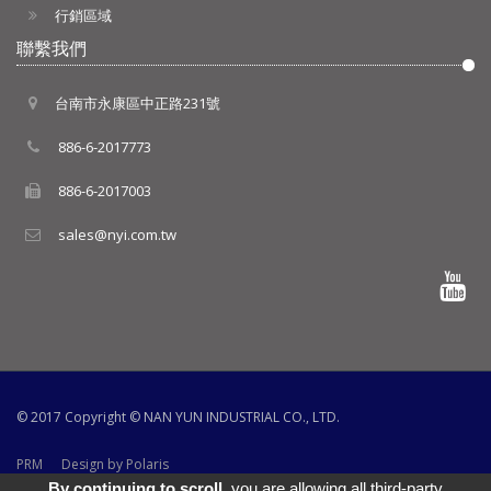
行銷區域
聯繫我們
台南市永康區中正路231號
886-6-2017773
886-6-2017003
sales@nyi.com.tw
© 2017 Copyright ©
NAN YUN INDUSTRIAL CO., LTD.
PRM
Design by Polaris
By continuing to scroll,
you are allowing all third-party