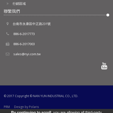
行銷區域
聯繫我們
台南市永康區中正路231號
886-6-2017773
886-6-2017003
sales@nyi.com.tw
© 2017 Copyright ©
NAN YUN INDUSTRIAL CO., LTD.
PRM
Design by Polaris
By continuing to scroll,
you are allowing all third-party