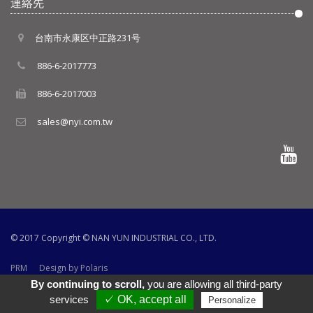
連絡先
台南市永康区中正路231号
886-6-2017773
886-6-2017003
sales@nyi.com.tw
© 2017 Copyright ©
NAN YUN INDUSTRIAL CO., LTD.
PRM
Design by Polaris
By continuing to scroll,
you are allowing all third-party
services
✓ OK, accept all
Personalize