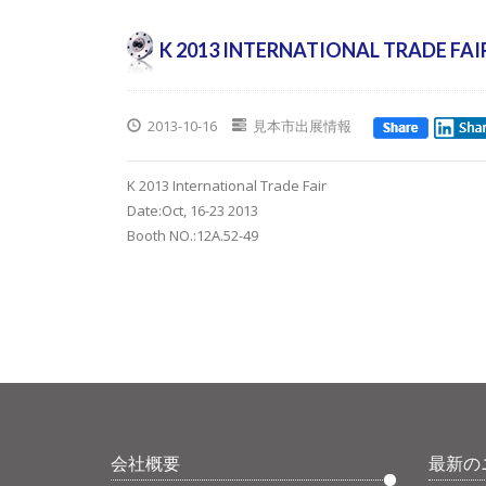
K 2013 INTERNATIONAL TRADE FAI
2013-10-16
見本市出展情報
K 2013 International Trade Fair
Date:Oct, 16-23 2013
Booth NO.:12A.52-49
会社概要
最新の