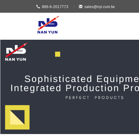
886-6-2017773
sales@nyi.com.tw