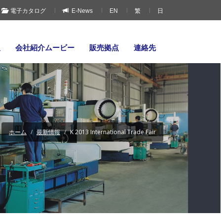
電子カタログ
E-News
EN
繁
日
報
会社紹介ムービー
販売拠点
連絡先
ホーム
最新情報
K 2013 International Trade Fair